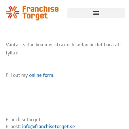
Hoppa
till
innehåll
Vänta… sidan kommer strax och sedan är det bara att
fylla i!
Fill out my
online form
.
Franchisetorget
E-post:
info@franchisetorget.se