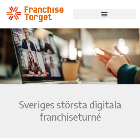
Hoppa
till
innehåll
Sveriges största digitala
franchiseturné