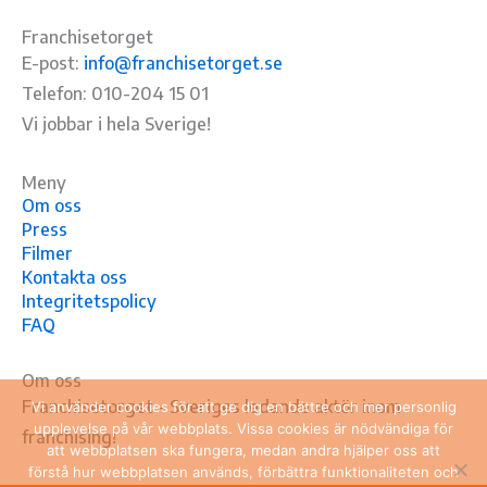
Franchisetorget
E-post:
info@franchisetorget.se
Telefon: 010-204 15 01
Vi jobbar i hela Sverige!
Meny
Om oss
Press
Filmer
Kontakta oss
Integritetspolicy
FAQ
Om oss
Franchisetorget – Sveriges ledande aktör inom
Vi använder cookies för att ge dig en bättre och mer personlig
upplevelse på vår webbplats. Vissa cookies är nödvändiga för
franchising!
att webbplatsen ska fungera, medan andra hjälper oss att
förstå hur webbplatsen används, förbättra funktionaliteten och