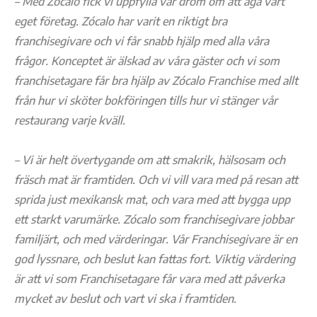
– Med Zócalo fick vi uppfylla vår dröm om att äga vårt
eget företag. Zócalo har varit en riktigt bra
franchisegivare och vi får snabb hjälp med alla våra
frågor. Konceptet är älskad av våra gäster och vi som
franchisetagare får bra hjälp av Zócalo Franchise med allt
från hur vi sköter bokföringen tills hur vi stänger vår
restaurang varje kväll.
– Vi är helt övertygande om att smakrik, hälsosam och
fräsch mat är framtiden. Och vi vill vara med på resan att
sprida just mexikansk mat, och vara med att bygga upp
ett starkt varumärke. Zócalo som franchisegivare jobbar
familjärt, och med värderingar. Vår Franchisegivare är en
god lyssnare, och beslut kan fattas fort. Viktig värdering
är att vi som Franchisetagare får vara med att påverka
mycket av beslut och vart vi ska i framtiden.