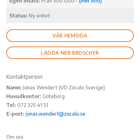
Egen insats:
Från 300 000:-
(Mer info)
Status:
Ny enhet
VÅR HEMSIDA
LADDA NER BROSCHYR
Kontaktperson
Namn:
Jonas Wendert (VD Zócalo Sverige)
Huvudkontor:
Göteborg
Tel:
072 325 41 51
E-post:
jonas.wendert@zocalo.se
Om oss